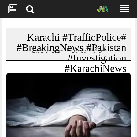
Skip
to
content
#Karachi #TrafficPolice
#BreakingNews #Pakistan
اس کیٹا گری میں
1
خبریں موجود ہیں
#Investigation
#KarachiNews
#LawEnforcement
#NewsUpdate
#MansehraDotCom