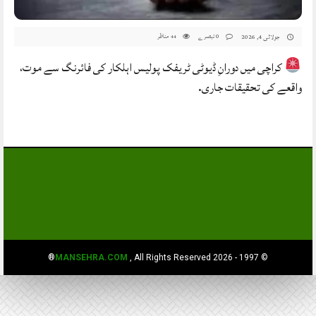
0 تبصرے
مناظر
جولائی 4, 2026
44
کراچی میں دورانِ ڈیوٹی ٹریفک پولیس اہلکار کی فائرنگ سے موت،
واقعے کی تحقیقات جاری.
MANSEHRA.COM
, All Rights Reserved®
© 1997 - 2026