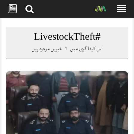
Skip
to
content
#LivestockTheft
اس کیٹا گری میں
1
خبریں موجود ہیں