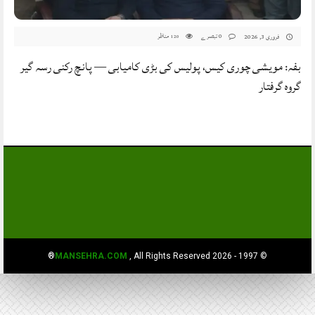
0 تبصرے
مناظر
فروری 3, 2026
120
بفہ: مویشی چوری کیس، پولیس کی بڑی کامیابی — پانچ رکنی رسہ گیر
گروہ گرفتار
MANSEHRA.COM
, All Rights Reserved®
© 1997 - 2026