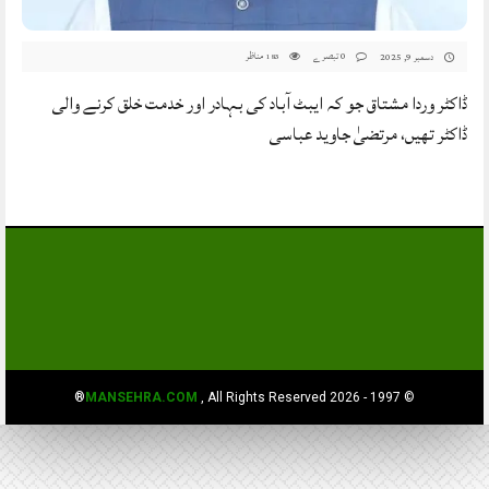
0 تبصرے
مناظر
دسمبر 9, 2025
183
ڈاکٹر وردا مشتاق جو کہ ایبٹ آباد کی بہادر اور خدمت خلق کرنے والی
ڈاکٹر تھیں، مرتضیٰ جاوید عباسی
MANSEHRA.COM
, All Rights Reserved®
© 1997 - 2026