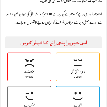
انکا دھرنا جاری رہے گا ،دھرنے کی وجہ سے 130 میگا واٹ بجلی کی سپلائی بھی 19 روز
سے بند ہے جسکی وجہ سے سرکاری خزانے کو اربون روپے کانقصان ہورہاہے۔
اس خبر پر اپنی رائے کا اظہار کریں
بہتر ہو سکتی تھی
سخت نا پسند
0 Votes
0 Votes
اچھی ہے
ٹھیک ہے