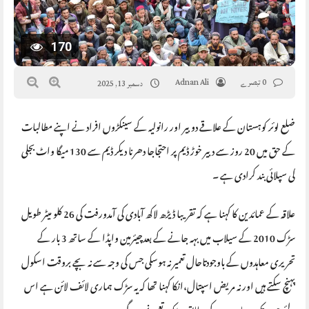
170
0 تبصرے
Adnan Ali
دسمبر 13, 2025
ضلع لوئر کوہستان کے علاقے دوبیر اور رانولیہ کے سینکڑوں افراد نے اپنے مطالبات
کے حق میں 20 روز سے دبیر خوڑ ڈیم پر احتجاجا دھرنا دیکر ڈیم سے 130 میگا واٹ بجلی
کی سپلائی بند کرادی ہے ۔
علاقہ کے عمائدین کا کہنا ہے کہ تقریبا ڈیڑھ لاکھ آبادی کی آمدورفت کی 26 کلو میٹر طویل
سڑک 2010 کے سیلاب میں بہہ جانے کے بعدچیئرمین واپڈا کے ساتھ 3 بار کے
تحریری معاہدوں کے باوجودتاحال تعمیر نہ ہوسکی جس کی وجہ سے نہ بچے بروقت اسکول
پہنچ سکتے ہیں اور نہ مریض اسپتال،انکا کہنا تھا کہ یہ سڑک ہماری لائف لائن ہے اس
لئے جب تک معاہدے کے مطابق سڑک تعمیر نہی ہوگی۔