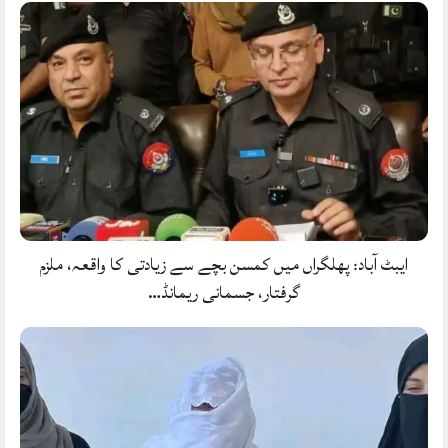
ایبٹ آباد: پھلگراں میں کمسن بچے سے زیادتی کا واقعہ، ملزم
گرفتار، جسمانی ریمانڈ…