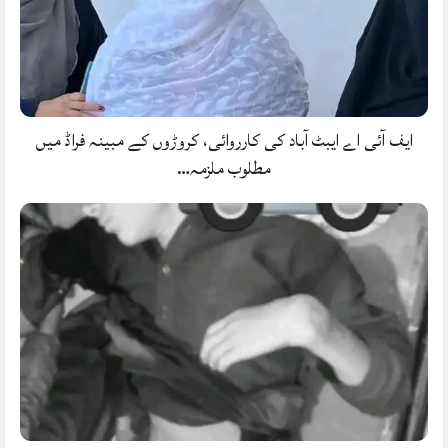
ایف آئی اے ایبٹ آباد کی کارروائی، کروڑوں کے مبینہ فراڈ میں
مطلوب ملزمہ…