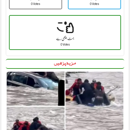
0 Votes
0 Votes
بہت اچھی ہے
0 Votes
مزید پڑھیں