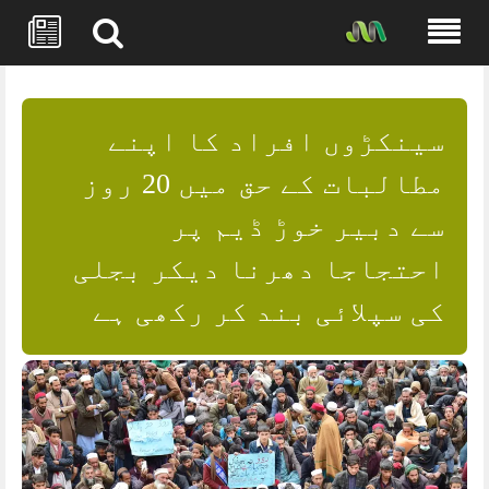
Skip
to
content
سینکڑوں افراد کا اپنے
مطالبات کے حق میں 20 روز
سے دبیر خوڑ ڈیم پر
احتجاجا دھرنا دیکر بجلی
کی سپلائی بند کر رکھی ہے