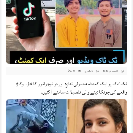
0 تبصرے
مناظر
اگست 4, 2026
31
ٹک ٹاک پر ایک کمنٹ، معمولی تنازع اور دو نوجوانوں کا قتل، اوکاڑہ
واقعے کی چونکا دینے والی تفصیلات سامنے آ گئیں.