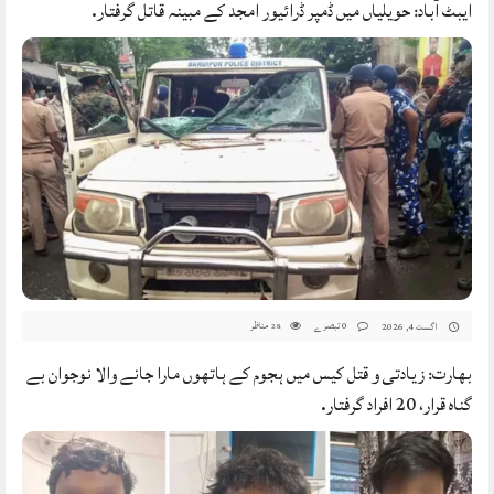
ایبٹ آباد: حویلیاں میں ڈمپر ڈرائیور امجد کے مبینہ قاتل گرفتار.
0 تبصرے
مناظر
اگست 4, 2026
28
بھارت: زیادتی و قتل کیس میں ہجوم کے ہاتھوں مارا جانے والا نوجوان بے
گناہ قرار، 20 افراد گرفتار.