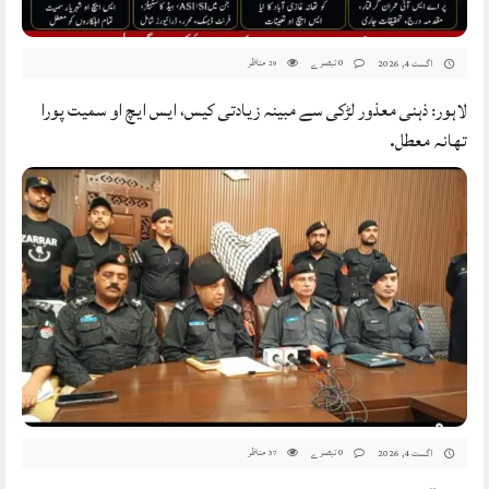
0 تبصرے
مناظر
اگست 4, 2026
29
لاہور: ذہنی معذور لڑکی سے مبینہ زیادتی کیس، ایس ایچ او سمیت پورا
تھانہ معطل.
0 تبصرے
مناظر
اگست 4, 2026
37