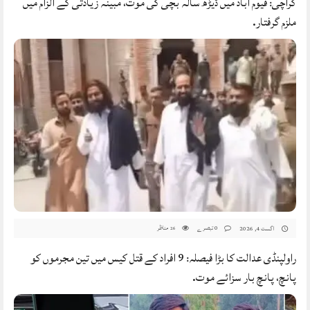
کراچی: قیوم آباد میں ڈیڑھ سالہ بچی کی موت، مبینہ زیادتی کے الزام میں
ملزم گرفتار.
0 تبصرے
مناظر
اگست 4, 2026
26
راولپنڈی عدالت کا بڑا فیصلہ: 9 افراد کے قتل کیس میں تین مجرموں کو
پانچ، پانچ بار سزائے موت.