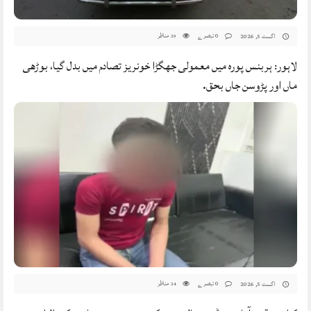
0 تبصرے
مناظر
اگست 5, 2026
29
لاہور: ہربنس پورہ میں معمولی جھگڑا خونریز تصادم میں بدل گیا، بوڑھی
ماں اور پڑوسن جاں بحق.
0 تبصرے
مناظر
اگست 5, 2026
24