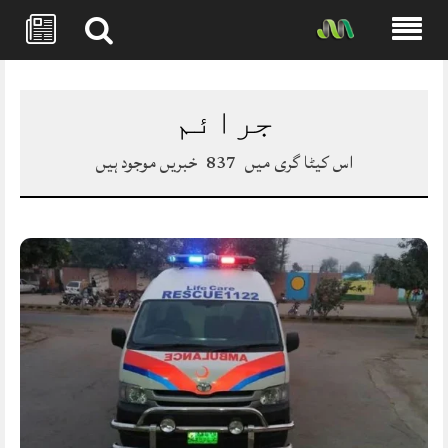
Skip
to
content
جرائم
اس کیٹا گری میں
837
خبریں موجود ہیں