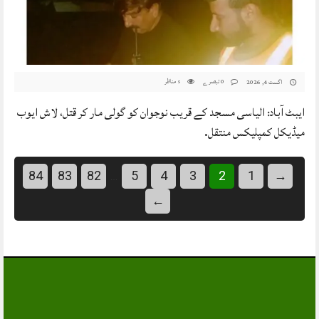
0 تبصرے
مناظر
اگست 4, 2026
5
ایبٹ آباد: الیاسی مسجد کے قریب نوجوان کو گولی مار کر قتل، لاش ایوب
میڈیکل کمپلیکس منتقل.
84
83
82
5
4
3
2
1
→
…
←