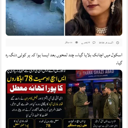
0 تبصرے
مناظر
اگست 4, 2026
31
اسکول میں اچانک بلایا گیا… چند لمحوں بعد ایسا ہوا کہ ہر کوئی دنگ رہ
گیا.