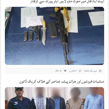
ایبٹ آباد قتل میں ملوث ملزم لاہور ایئر پورٹ سے گرفتار
0 تبصرے
مناظر
نومبر 22, 2025
85
منشیات فروشوں اور جرائم پیشہ عناصر کے خلاف کریک ڈائون