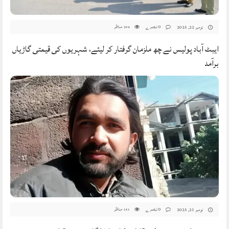
0 تبصرے
مناظر
نومبر 22, 2025
204
ایبٹ آباد پولیس نے چھ ملزمان گرفتار کر لیئے، شہریوں کی قیمتی گاڑیاں
برآمد
0 تبصرے
مناظر
نومبر 21, 2025
161