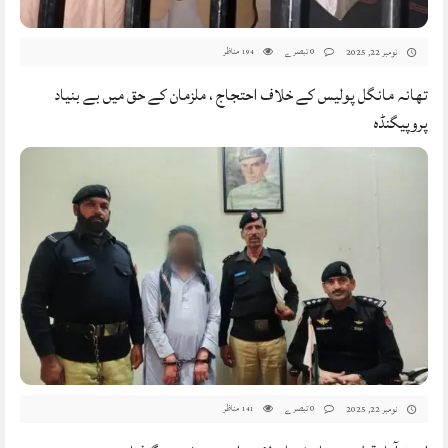
0 تبصرے
مناظر
نومبر 22, 2025
194
تھانہ مانگل پولیس کے خلاف احتجاج ، ملزمان کے حق میں بے بنیاد
پروپیگنڈہ
0 تبصرے
مناظر
نومبر 22, 2025
141