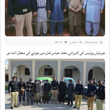
0 تبصرے
مناظر
نومبر 22, 2025
136
حویلیاں پولیس کی کاروائی محلہ عباس خان میں جوئے کی محفل الٹ دی