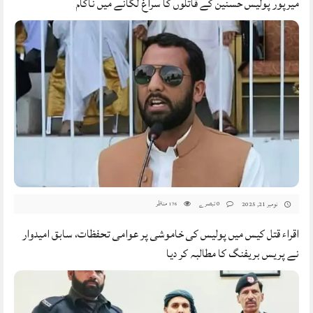
میرپور پولیس حسنین کے قاتلوں کا سراغ لگانے میں ناکام
0 تبصرے
مناظر
نومبر 21, 2025
176
اقراء قتل کیس میں پولیس کی خاموشی پر عوامی تحفظات، سابق امیدوار
نے پریس بریفنگ کا مطالبہ کر دیا