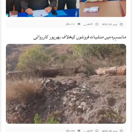
0 تبصرے
مناظر
نومبر 21, 2025
171
مانسہرہ میں منشیات فروشوں کیخلاف بھرپور کارروائی
0 تبصرے
مناظر
نومبر 20, 2025
203