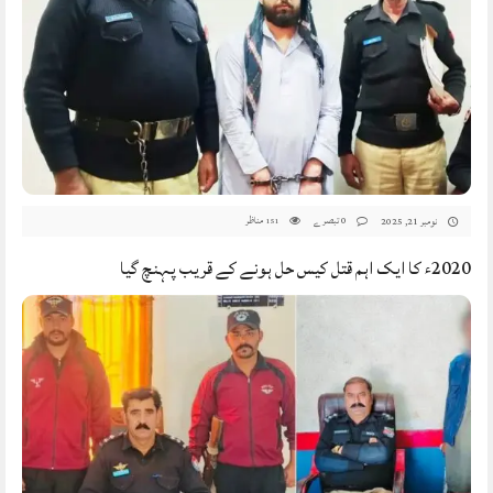
0 تبصرے
مناظر
نومبر 21, 2025
151
2020ء کا ایک اہم قتل کیس حل ہونے کے قریب پہنچ گیا